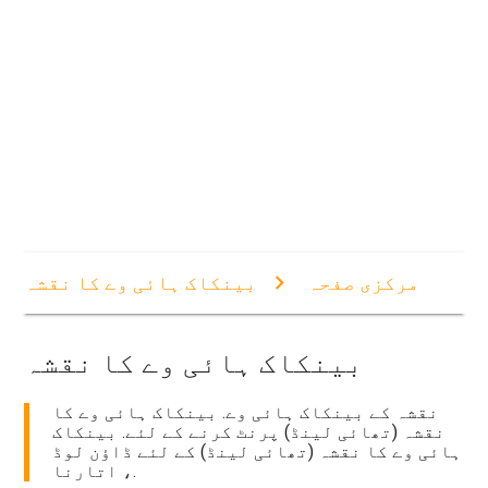
مرکزی صفحہ
بینکاک ہائی وے کا نقشہ
بینکاک ہائی وے کا نقشہ
نقشہ کے بینکاک ہائی وے. بینکاک ہائی وے کا
نقشہ (تھائی لینڈ) پرنٹ کرنے کے لئے. بینکاک
ہائی وے کا نقشہ (تھائی لینڈ) کے لئے ڈاؤن لوڈ
، اتارنا.