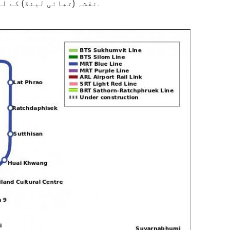
بینکاک mrt lrt نقشہ. بینکاک lrt نقشہ (تھائی لینڈ) پرنٹ کرنے کے لئے. بینکاک lrt نقشہ (تھائی لینڈ) کے لئے ڈاؤن لوڈ ، اتارنا.