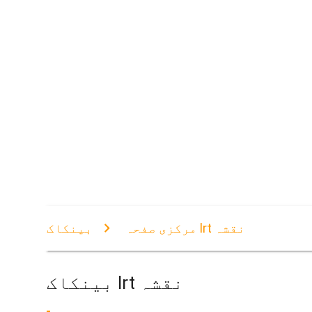
بینکاک lrt نقشہ
مرکزی صفحہ
بینکاک lrt نقشہ