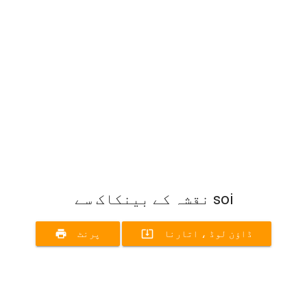
نقشہ کے بینکاک سے soi
print
system_update_alt
ڈاؤن لوڈ ، اتارنا
پرنٹ