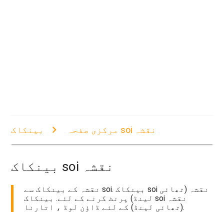
بینکاک soi نقشہ
مرکزی صفحہ
بینکاک soi نقشہ
نقشہ کے بینکاک سے soi. بینکاک soi نقشہ (تھائی
لینڈ) پرنٹ کرنے کے لئے. بینکاک soi نقشہ
(تھائی لینڈ) کے لئے ڈاؤن لوڈ ، اتارنا.