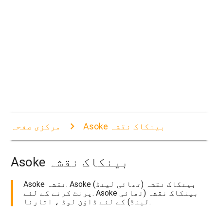
Asoke بینکاک نقشہ
مرکزی صفحہ
Asoke بینکاک نقشہ
Asoke نقشہ. Asoke بینکاک نقشہ (تھائی لینڈ)
پرنٹ کرنے کے لئے. Asoke بینکاک نقشہ (تھائی
لینڈ) کے لئے ڈاؤن لوڈ ، اتارنا.